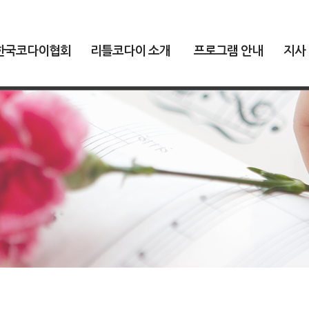
한국코다이협회
리틀코다이 소개
프로그램 안내
지사